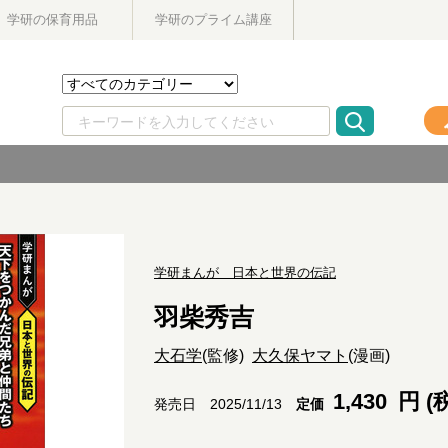
学研の保育用品
学研のプライム講座
学研まんが 日本と世界の伝記
羽柴秀吉
大石学
(監修)
大久保ヤマト
(漫画)
1,430
円 (
定価
発売日 2025/11/13