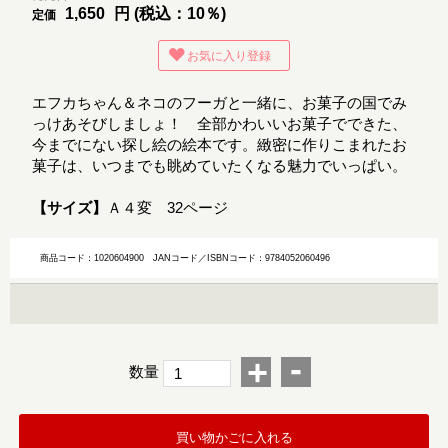
1,650
円 (税込：10％)
定価
お気に入り登録
エフカちゃん＆ネコのフーガと一緒に、お菓子の国でみ
っけあそびしましょ！ 全部かわいいお菓子でできた、
今までにない探し絵の絵本です。緻密に作りこまれたお
菓子は、いつまでも眺めていたくなる魅力でいっぱい。
【サイズ】
Ａ４変 32ページ
商品コード：1020604900
JANコード／ISBNコード：9784052060496
-
+
数量
買い物かごに入れる