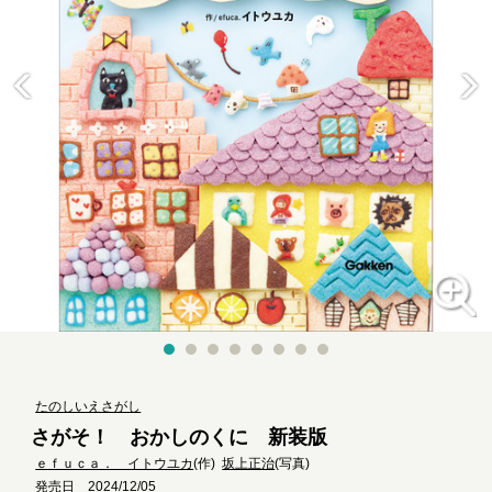
たのしいえさがし
さがそ！ おかしのくに 新装版
ｅｆｕｃａ． イトウユカ
(作)
坂上正治
(写真)
発売日 2024/12/05