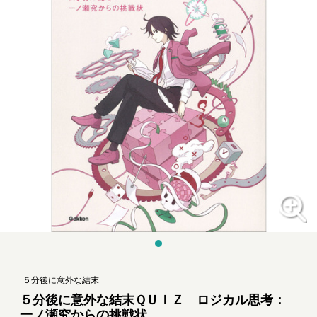
５分後に意外な結末
５分後に意外な結末ＱＵＩＺ ロジカル思考：
一ノ瀬究からの挑戦状