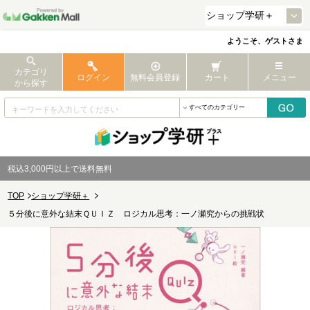
ようこそ、ゲストさま
カテゴリ
ログイン
無料会員登録
カート
メニュー
から探す
税込3,000円以上で送料無料
TOP
ショップ学研＋
５分後に意外な結末ＱＵＩＺ ロジカル思考：一ノ瀬究からの挑戦状