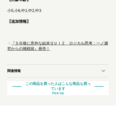
小5,小6,中1,中2,中3
【追加情報】
・
『５分後に意外な結末ＱＵＩＺ ロジカル思考：一ノ瀬
究からの挑戦状』発売！
関連情報
この商品を買った人はこんな商品も買っ
ています
Pick Up