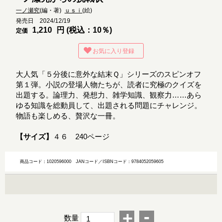
一ノ瀬究
(編・著)
ｕｓｉ
(絵)
発売日 2024/12/19
1,210
円 (税込：10％)
定価
お気に入り登録
大人気「５分後に意外な結末Ｑ」シリーズのスピンオフ
第１弾。小説の登場人物たちが、読者に究極のクイズを
出題する。論理力、発想力、雑学知識、観察力……あら
ゆる知識を総動員して、出題される問題にチャレンジ。
物語も楽しめる、贅沢な一冊。
【サイズ】
４６ 240ページ
商品コード：1020596000
JANコード／ISBNコード：9784052059605
-
+
数量