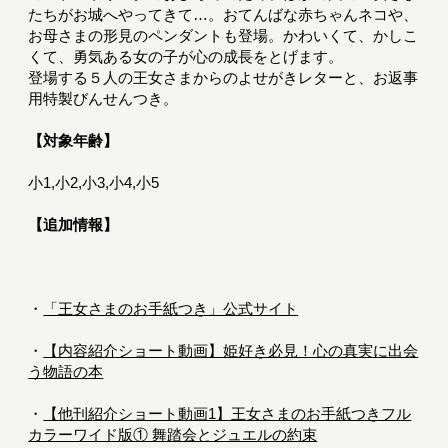
たちがお城へやってきて…。おてんばな赤ちゃんネコや、
お母さまの形見のペンダントも登場。かわいくて、かしこ
くて、勇気ある女の子が心の成長をとげます。
登場する５人の王女さまからのよせがきレターと、お返事
用特製びんせんつき。
【対象年齢】
小1,小2,小3,小4,小5
【追加情報】
・
「王女さまのお手紙つき」公式サイト
・
【内容紹介ショート動画】姫好き必見！心の真実に出会
う物語の本
・
【他刊紹介ショート動画1】王女さまのお手紙つきフル
カラーワイド版① 舞踏会とジュエルの約束