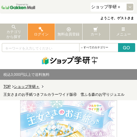
ようこそ、ゲストさま
カテゴリ
ログイン
無料会員登録
カート
メニュー
から探す
税込3,000円以上で送料無料
TOP
ショップ学研＋
王女さまのお手紙つきフルカラーワイド版④ 雪ふる森のお守りジュエル