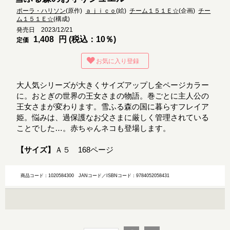
ポーラ・ハリソン
(原作)
ａｊｉｃｏ
(絵)
チーム１５１Ｅ☆
(企画)
チー
ム１５１Ｅ☆
(構成)
発売日 2023/12/21
1,408
円 (税込：10％)
定価
お気に入り登録
大人気シリーズが大きくサイズアップし全ページカラー
に。おとぎの世界の王女さまの物語。巻ごとに主人公の
王女さまが変わります。雪ふる森の国に暮らすフレイア
姫。悩みは、過保護なお父さまに厳しく管理されている
ことでした…。赤ちゃんネコも登場します。
【サイズ】
Ａ５ 168ページ
商品コード：1020584300
JANコード／ISBNコード：9784052058431