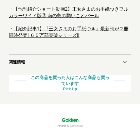
・
【他刊紹介ショート動画2】王女さまのお手紙つきフル
カラーワイド版② 南の島の願いごとパール
・
【紹介記事1】『王女さまのお手紙つき』最新刊が２冊
同時発売! ６５万部突破シリーズ!!
関連情報
この商品を買った人はこんな商品も買っ
ています
Pick Up
Powered by Gakken Mall