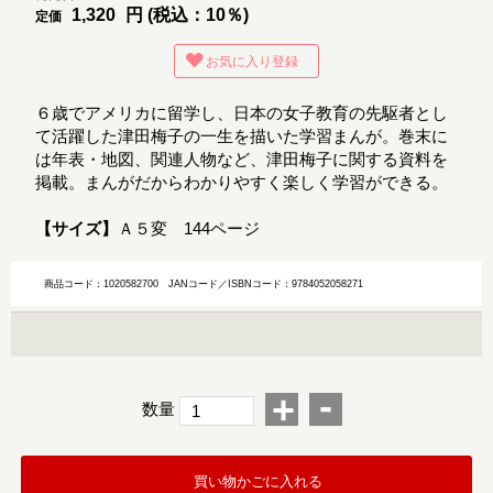
1,320
円 (税込：10％)
定価
お気に入り登録
６歳でアメリカに留学し、日本の女子教育の先駆者とし
て活躍した津田梅子の一生を描いた学習まんが。巻末に
は年表・地図、関連人物など、津田梅子に関する資料を
掲載。まんがだからわかりやすく楽しく学習ができる。
【サイズ】
Ａ５変 144ページ
商品コード：1020582700
JANコード／ISBNコード：9784052058271
-
+
数量
買い物かごに入れる