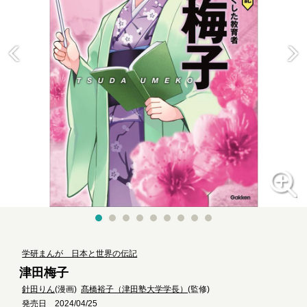
学研まんが 日本と世界の伝記
津田梅子
針田りん
(漫画)
髙橋裕子（津田塾大学学長）
(監修)
発売日 2024/04/25