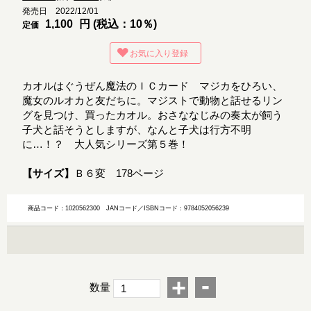
発売日 2022/12/01
1,100
円 (税込：10％)
定価
お気に入り登録
カオルはぐうぜん魔法のＩＣカード マジカをひろい、
魔女のルオカと友だちに。マジストで動物と話せるリン
グを見つけ、買ったカオル。おさななじみの奏太が飼う
子犬と話そうとしますが、なんと子犬は行方不明
に…！？ 大人気シリーズ第５巻！
【サイズ】
Ｂ６変 178ページ
商品コード：1020562300
JANコード／ISBNコード：9784052056239
-
+
数量