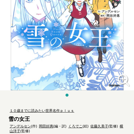
１０歳までに読みたい世界名作ｐｌｕｓ
雪の女王
アンデルセン
(作)
岡田好惠
(編・訳)
くろでこ
(絵)
佐藤久美子
(監修)
横
山洋子
(監修)