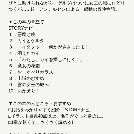
びとに助けられながら、ゲルダはついに女王の城にたどり
つくが……!? アンデルセンによる、感動の冒険物語。
▼この本の章立て
STORYナビ
１．悪魔と鏡
２．カイとゲルダ
３．「イタタッ！ 何かがささったよ！」
４．消えたカイ
５．「わたし、カイを探しに行く！」
６．魔女の花園
７．おしゃべりカラス
８．山賊のむすめ
９．雪の女王の城へ
10．おかえり！
▼この本のみどころ・おすすめ
□お話をわかりやすく紹介「STORYナビ」
□イラスト点数40点以上、名作がぐっと身近に。
□1章が短くて、さくさく読める!