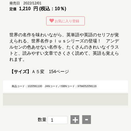
発売日 2022/12/01
1,210
円 (税込：10％)
定価
お気に入り登録
世界の名作を味わいながら、英単語や英語のセリフが覚
えられる、世界名作ｐｌｕｓシリーズの登場！ アンデ
ルセンの色あせない名作を、たくさんのきれいなイラス
トと、読みやすい文章でさくさく読めて、英語も覚えら
れます。
【サイズ】
Ａ５変 154ページ
商品コード：1020561100
JANコード／ISBNコード：9784052056116
-
+
数量