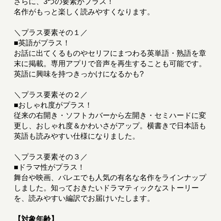
さらに、3つの要素がプラス！
名作がもっと楽しく読みやすくなります。
＼プラス要素その１／
■英語がプラス！
お話に出てくるものやセリフにまつわる英単語・熟語を章
末に掲載。専用アプリで音声を再生することも可能です。
英語に興味を持つきっかけになるかも?
＼プラス要素その２／
■おしゃれ度がプラス！
従来の右開き・ソフトカバーから左開き・セミハードに変
更し、おしゃれ度＆かわいさがアップ。横書きで日本語も
英語も読みやすい仕様になりました。
＼プラス要素その３／
■ドラマ性がプラス！
舞台や映画、バレエでも人気の有名な名作をラインナップ
しました。知っておきたいドラマティックなストーリー
を、読みやすい編訳でお届けいたします。
【対象年齢】