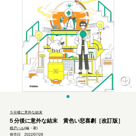
５分後に意外な結末
５分後に意外な結末 黄色い悲喜劇［改訂版］
桃戸ハル
(編・著)
発売日 2022/07/28