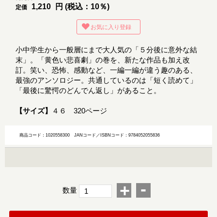
1,210
円 (税込：10％)
定価
お気に入り登録
小中学生から一般層にまで大人気の「５分後に意外な結
末」。「黄色い悲喜劇」の巻を、新たな作品も加え改
訂。笑い、恐怖、感動など、一編一編が違う趣のある、
最強のアンソロジー。共通しているのは「短く読めて」
「最後に驚愕のどんでん返し」があること。
【サイズ】
４６ 320ページ
商品コード：1020558300
JANコード／ISBNコード：9784052055836
-
+
数量