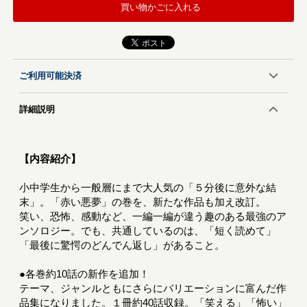
買い物かごに入れる
ご利用可能決済
詳細説明
【内容紹介】
小中学生から一般層にまで大人気の「５分後に意外な結
末」。「赤い悪夢」の巻を、新たな作品も加え改訂。
笑い、恐怖、感動など、一編一編が違う趣のある最強のア
ンソロジー。でも、共通しているのは、「短く読めて」
「最後に驚愕のどんでん返し」があること。
●各巻約10話の新作を追加！
テーマ、ジャンルともにさらにバリエーションに富んだ作
品集になりました。１冊約40話収録。「笑える」「怖い」