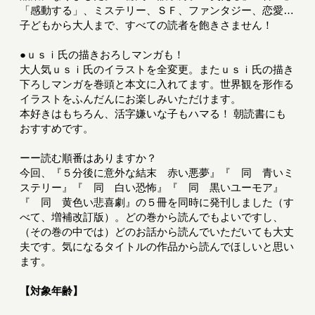
「感動する」、ミステリー、ＳＦ、ファンタジー、恋愛…
子どもから大人まで、すべての読者を飽きさません！
●ｕｓｉ氏の描きおろしマンガも！
大人気ｕｓｉ氏のイラストを全変更。またｕｓｉ氏の描き
下ろしマンガを巻頭と本文に入れてます。世界観を形作る
イラストをふんだんにお楽しみいただけます。
本好きはもちろん、活字嫌いな子もハマる！ 朝読書にも
おすすめです。
ーー読む順番はありますか？
今回、『５分後に意外な結末 赤い悪夢』『 同 青いミ
ステリー』『 同 白い恐怖』『 同 黒いユーモア』
『 同 黄色い悲喜劇』の５冊を同時に発刊しました（す
べて、増補改訂版）。どの巻から読んでもよいですし、
（その巻の中では）どのお話から読んでいただいても大丈
夫です。気になるタイトルの作品から読んでほしいと思い
ます。
【対象年齢】