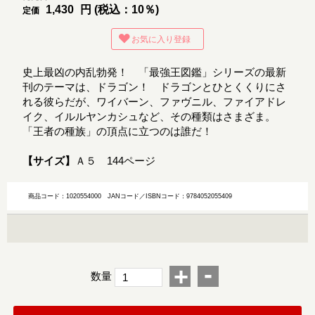
1,430
円 (税込：10％)
定価
お気に入り登録
史上最凶の内乱勃発！ 「最強王図鑑」シリーズの最新
刊のテーマは、ドラゴン！ ドラゴンとひとくくりにさ
れる彼らだが、ワイバーン、ファヴニル、ファイアドレ
イク、イルルヤンカシュなど、その種類はさまざま。
「王者の種族」の頂点に立つのは誰だ！
【サイズ】
Ａ５ 144ページ
商品コード：1020554000
JANコード／ISBNコード：9784052055409
-
+
数量