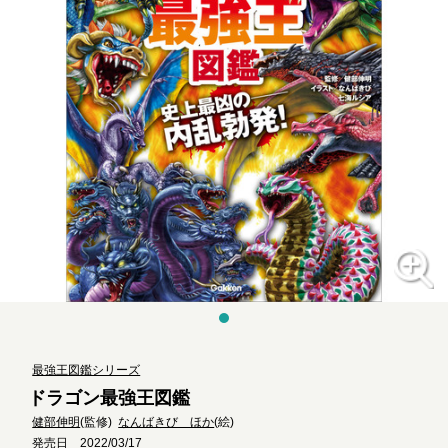
最強王図鑑シリーズ
ドラゴン最強王図鑑
健部伸明
(監修)
なんばきび ほか
(絵)
発売日 2022/03/17