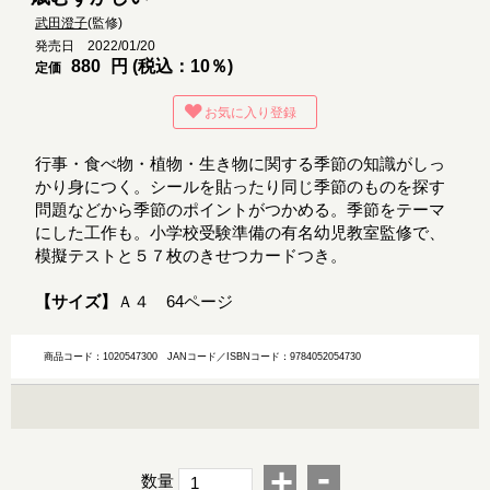
武田澄子
(監修)
発売日 2022/01/20
880
円 (税込：10％)
定価
お気に入り登録
行事・食べ物・植物・生き物に関する季節の知識がしっ
かり身につく。シールを貼ったり同じ季節のものを探す
問題などから季節のポイントがつかめる。季節をテーマ
にした工作も。小学校受験準備の有名幼児教室監修で、
模擬テストと５７枚のきせつカードつき。
【サイズ】
Ａ４ 64ページ
商品コード：1020547300
JANコード／ISBNコード：9784052054730
-
+
数量