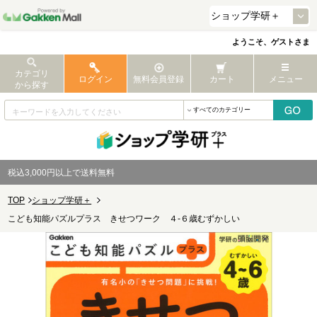
ようこそ、ゲストさま
カテゴリ
ログイン
無料会員登録
カート
メニュー
から探す
税込3,000円以上で送料無料
TOP
ショップ学研＋
こども知能パズルプラス きせつワーク ４-６歳むずかしい