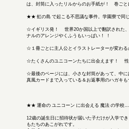
は、封筒に入ったリルからのお手紙が！ 巻ごと
★★ 虹の島 で起こる不思議な事件。学園寮で同
☆イギリス発！ 世界20か国以上で翻訳された、大
ナルのアレンジやくふうもいっぱい！ ！
☆１冊ごとに主人公とイラストレーターが変わ
☆たくさんのユニコーンたちに出会えます！ 性
☆最後のページには、小さな封筒があって、中に
真風カードまで入っている＆お返事用のハガキも
★★ 運命の ユニコーン に出会える 魔法 の学
12歳の誕生日に招待状が届いた子だけが入学で
もたちのあこがれです。