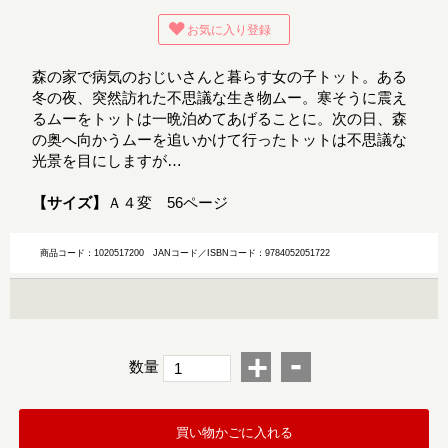
お気に入り登録
森の家で病気のおじいさんと暮らす女の子トット。ある
冬の夜、突然訪れた不思議な生き物ムー。寒そうに震え
るムーをトットは一晩泊めてあげることに。次の日、森
の奥へ向かうムーを追いかけて行ったトットは不思議な
光景を目にしますが…
【サイズ】
Ａ４変 56ページ
商品コード：1020517200
JANコード／ISBNコード：9784052051722
-
+
数量
買い物かごに入れる