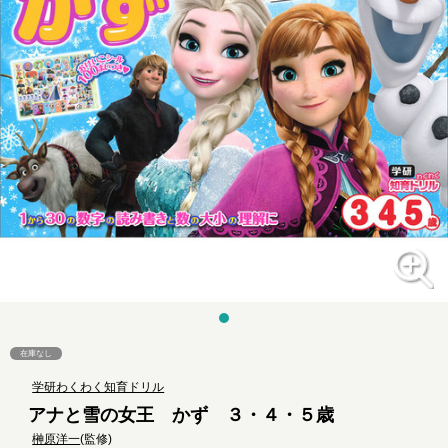
在庫なし
学研わくわく知育ドリル
アナと雪の女王 かず ３・４・５歳
榊原洋一
(監修)