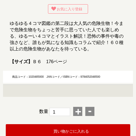
お気に入り登録
ゆるゆる４コマ図鑑の第二段は大人気の危険生物！今ま
で危険生物をちょっと苦手に思っていた人でも楽しめ
る、ゆるーい４コマとイラスト解説！恐怖の事件や毒の
強さなど、誰もが気になる知識もコラムで紹介！６０種
以上の危険生物があなたを待っている。
【サイズ】
Ｂ６ 176ページ
商品コード：1020485000
JANコード／ISBNコード：9784052048500
-
+
数量
買い物かごに入れる