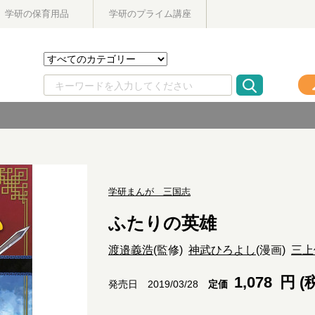
学研の保育用品
学研のプライム講座
学研まんが 三国志
ふたりの英雄
渡邉義浩
(監修)
神武ひろよし
(漫画)
三上
1,078
円 (
定価
発売日 2019/03/28