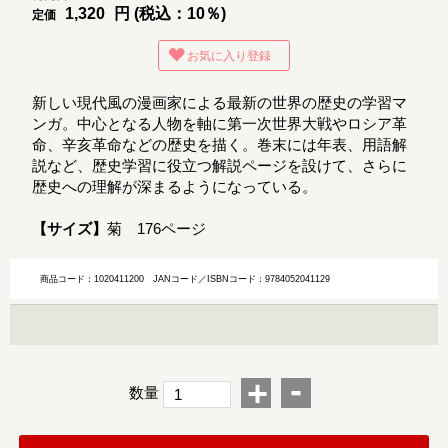
1,320
円 (税込：10％)
定価
お気に入り登録
新しい現代風の漫画家による最新の世界の歴史の学習マ
ンガ。中心となる人物を軸に第一次世界大戦やロシア革
命、辛亥革命などの歴史を描く。巻末には年表、用語解
説など、歴史学習に役立つ解説ページを設けて、さらに
歴史への理解が深まるようになっている。
【サイズ】
菊 176ページ
商品コード：1020411200
JANコード／ISBNコード：9784052041129
-
+
数量