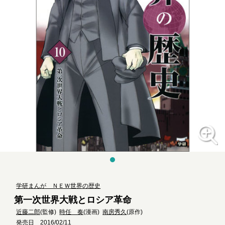
学研まんが ＮＥＷ世界の歴史
第一次世界大戦とロシア革命
近藤二郎
(監修)
時任 奏
(漫画)
南房秀久
(原作)
発売日 2016/02/11