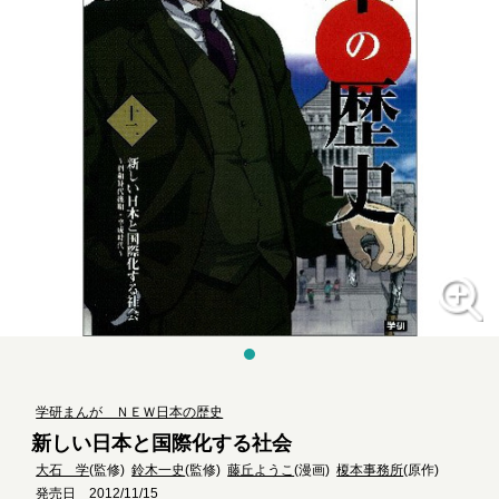
学研まんが ＮＥＷ日本の歴史
新しい日本と国際化する社会
大石 学
(監修)
鈴木一史
(監修)
藤丘ようこ
(漫画)
榎本事務所
(原作)
発売日 2012/11/15