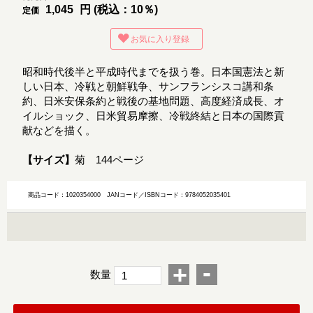
1,045
円 (税込：10％)
定価
お気に入り登録
昭和時代後半と平成時代までを扱う巻。日本国憲法と新
しい日本、冷戦と朝鮮戦争、サンフランシスコ講和条
約、日米安保条約と戦後の基地問題、高度経済成長、オ
イルショック、日米貿易摩擦、冷戦終結と日本の国際貢
献などを描く。
【サイズ】
菊 144ページ
商品コード：1020354000
JANコード／ISBNコード：9784052035401
-
+
数量