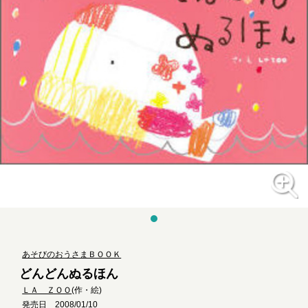
あそびのおうさまＢＯＯＫ
どんどんぬるほん
ＬＡ ＺＯＯ
(作・絵)
発売日 2008/01/10