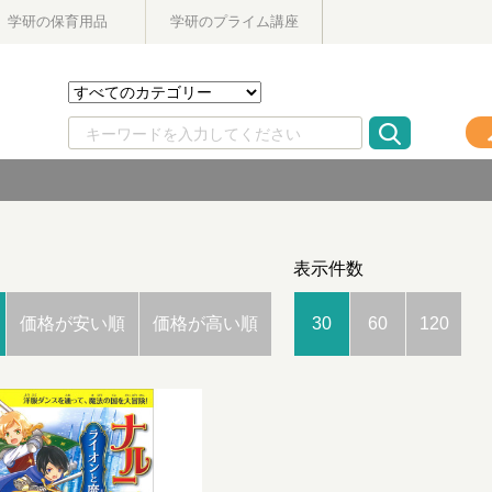
学研の保育用品
学研のプライム講座
表示件数
価格が安い順
価格が高い順
30
60
120