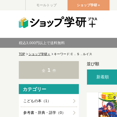
モールトップ
ショップ学研＋
税込3,000円以上で送料無料
TOP
ショップ学研＋
キーワード:Ｃ．Ｓ．ルイス
並び順
1
全
件
新着順
カテゴリー
こどもの本（1）
参考書・辞典・語学（0）