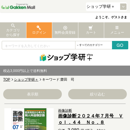
ようこそ、ゲストさま
カテゴリ
ログイン
無料会員登録
カート
メニュー
から探す
税込3,000円以上で送料無料
TOP
ショップ学研＋
キーワード:齋田 司
表示順
絞り込む
画像診断
画像診断２０２４年７月号 Ｖ
ｏｌ．４４ Ｎｏ．８