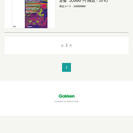
3,080
定価
円 (税込：10％)
商品コード：1452006800
1
全
件
1
Powered by Gakken Mall