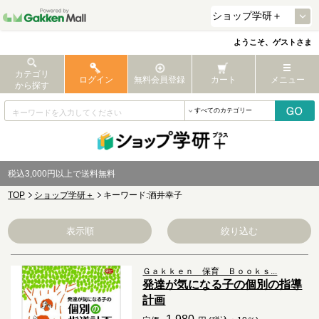
ようこそ、ゲストさま
カテゴリ
ログイン
無料会員登録
カート
メニュー
から探す
税込3,000円以上で送料無料
TOP
ショップ学研＋
キーワード:酒井幸子
表示順
絞り込む
Ｇａｋｋｅｎ 保育 Ｂｏｏｋｓ...
発達が気になる子の個別の指導
計画