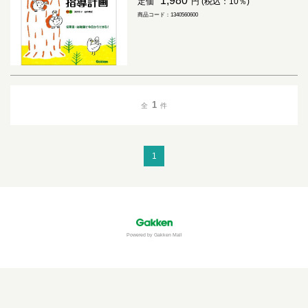
1,980
定価
円 (税込：10％)
商品コード：1340560600
1
全
件
1
Powered by Gakken Mall