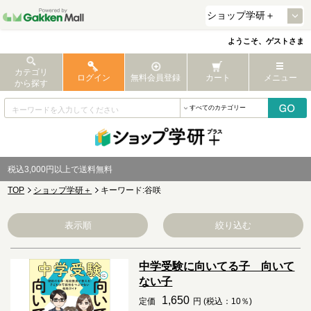
ようこそ、ゲストさま
カテゴリ
ログイン
無料会員登録
カート
メニュー
から探す
税込3,000円以上で送料無料
TOP
ショップ学研＋
キーワード:谷咲
表示順
絞り込む
中学受験に向いてる子 向いて
ない子
1,650
定価
円 (税込：10％)