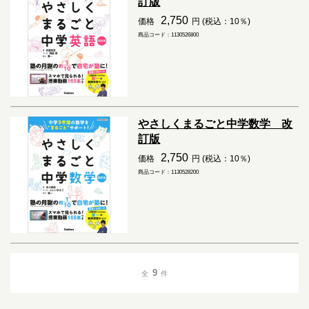
訂版
2,750
価格
円 (税込：10％)
商品コード：1130526800
やさしくまるごと中学数学 改
訂版
2,750
価格
円 (税込：10％)
商品コード：1130528200
9
全
件