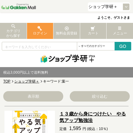
ようこそ、ゲストさま
カテゴリ
ログイン
無料会員登録
カート
メニュー
から探す
税込3,000円以上で送料無料
TOP
ショップ学研＋
キーワード:葉一
表示順
絞り込む
１３歳から身につけたい やる
気アップ勉強法
1,595
定価
円 (税込：10％)