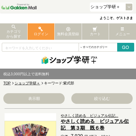
ようこそ、ゲストさま
カテゴリ
ログイン
無料会員登録
カート
メニュー
から探す
税込3,000円以上で送料無料
TOP
ショップ学研＋
キーワード:紫式部
表示順
絞り込む
やさしく読める ビジュアル伝記...
やさしく読める ビジュアル伝
記 第３期 既６巻