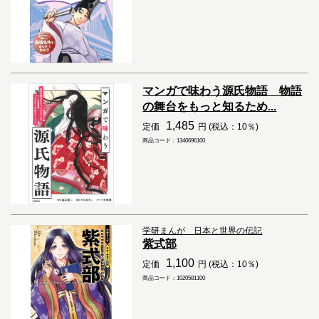
マンガで味わう源氏物語 物語
の舞台をもっと知るため...
1,485
定価
円 (税込：10％)
商品コード：1340696100
学研まんが 日本と世界の伝記
紫式部
1,100
定価
円 (税込：10％)
商品コード：1020581100