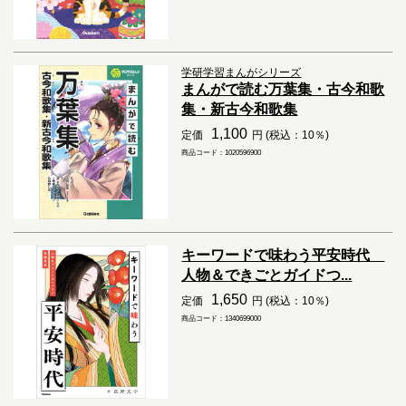
学研学習まんがシリーズ
まんがで読む万葉集・古今和歌
集・新古今和歌集
1,100
定価
円 (税込：10％)
商品コード：1020596900
キーワードで味わう平安時代
人物＆できごとガイドつ...
1,650
定価
円 (税込：10％)
商品コード：1340699000