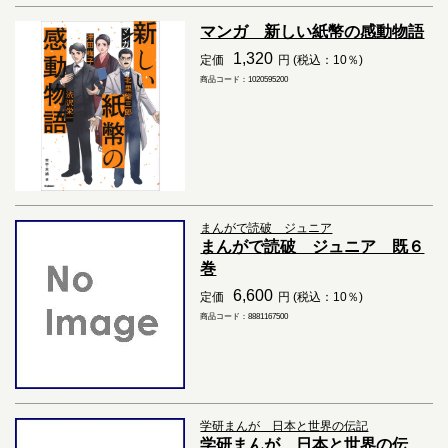
マンガ 新しい紙幣の感動物語
1,320
定価
円 (税込：10％)
商品コード：1020595200
まんがで読破 ジュニア
まんがで読破 ジュニア 既６
巻
6,600
定価
円 (税込：10％)
商品コード：8881167500
学研まんが 日本と世界の伝記
学研まんが 日本と世界の伝