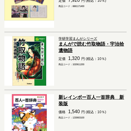
7,920
定価
円 (税込：10％)
商品コード：8881171400
学研学習まんがシリーズ
まんがで読む竹取物語・宇治拾
遺物語
1,320
定価
円 (税込：10％)
商品コード：1020611200
新レインボー百人一首辞典 新
装版
1,540
価格
円 (税込：10％)
商品コード：1230603100