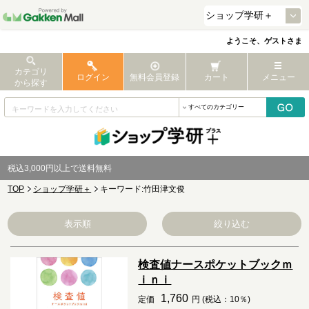
ようこそ、ゲストさま
カテゴリ
ログイン
無料会員登録
カート
メニュー
から探す
税込3,000円以上で送料無料
TOP
ショップ学研＋
キーワード:竹田津文俊
表示順
絞り込む
検査値ナースポケットブックｍ
ｉｎｉ
1,760
定価
円 (税込：10％)