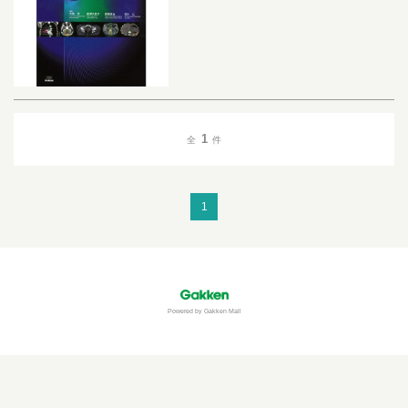
1
全
件
1
Powered by Gakken Mall