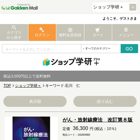
ようこそ、ゲストさま
カテゴリ
ログイン
無料会員登録
カート
メニュー
から探す
税込3,000円以上で送料無料
TOP
ショップ学研＋
キーワード:石川 仁
表示順
絞り込む
がん・放射線療法 改訂第８版
36,300
定価
円 (税込：10％)
商品コード：1452004900