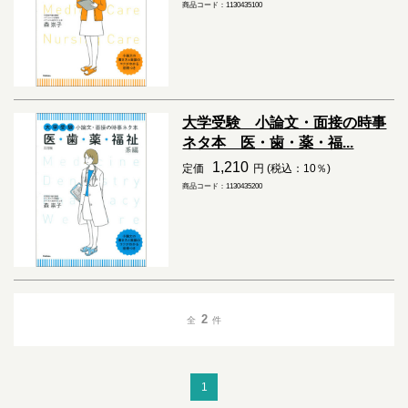
商品コード：1130435100
大学受験 小論文・面接の時事
ネタ本 医・歯・薬・福...
1,210
定価
円 (税込：10％)
商品コード：1130435200
2
全
件
1