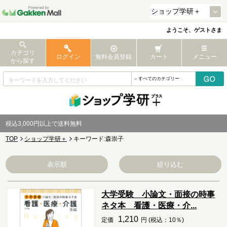
ようこそ、ゲストさま
カテゴリ
ログイン
無料会員登録
カート
メニュー
から探す
税込3,000円以上で送料無料
TOP
ショップ学研＋
キーワード:森崇子
表示順
絞り込む
大学受験 小論文・面接の時事
ネタ本 看護・医療・介...
1,210
定価
円 (税込：10％)