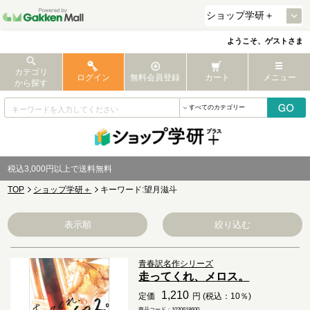
ようこそ、ゲストさま
カテゴリ
ログイン
無料会員登録
カート
メニュー
から探す
税込3,000円以上で送料無料
TOP
ショップ学研＋
キーワード:望月滋斗
表示順
絞り込む
青春訳名作シリーズ
走ってくれ、メロス。
1,210
定価
円 (税込：10％)
商品コード：1020618600