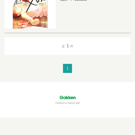
1
全
件
1
Powered by Gakken Mall