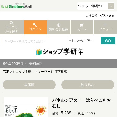
ようこそ、ゲストさま
カテゴリ
ログイン
無料会員登録
カート
メニュー
から探す
税込3,000円以上で送料無料
TOP
ショップ学研＋
キーワード:月下和恵
表示順
絞り込む
パネルシアター はらぺこあお
むし
5,238
価格
円 (税込：10％)