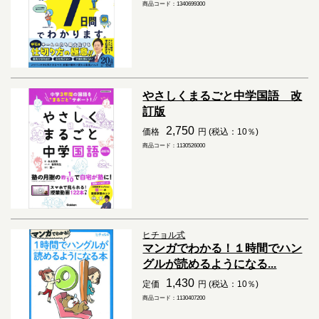
商品コード：1340699300
やさしくまるごと中学国語 改
訂版
2,750
価格
円 (税込：10％)
商品コード：1130526000
ヒチョル式
マンガでわかる！１時間でハン
グルが読めるようになる...
1,430
定価
円 (税込：10％)
商品コード：1130407200