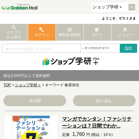
ようこそ、ゲストさま
カテゴリ
ログイン
無料会員登録
カート
メニュー
から探す
税込3,000円以上で送料無料
TOP
ショップ学研＋
キーワード:春原弥生
表示順
絞り込む
マンガでカンタン！ファシリテ
ーションは７日間でわか...
1,760
定価
円 (税込：10％)