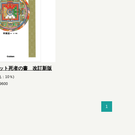
ット死者の書 改訂新版
込：10％)
600
1