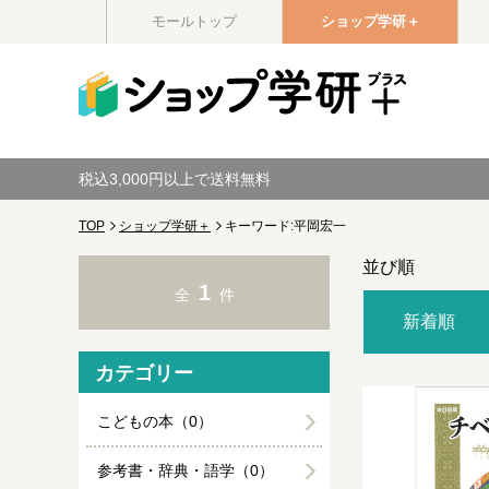
モールトップ
ショップ学研＋
税込3,000円以上で送料無料
TOP
ショップ学研＋
キーワード:平岡宏一
並び順
1
全
件
新着順
カテゴリー
こどもの本（0）
参考書・辞典・語学（0）