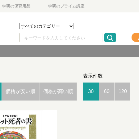
学研の保育用品
学研のプライム講座
表示件数
価格が安い順
価格が高い順
30
60
120