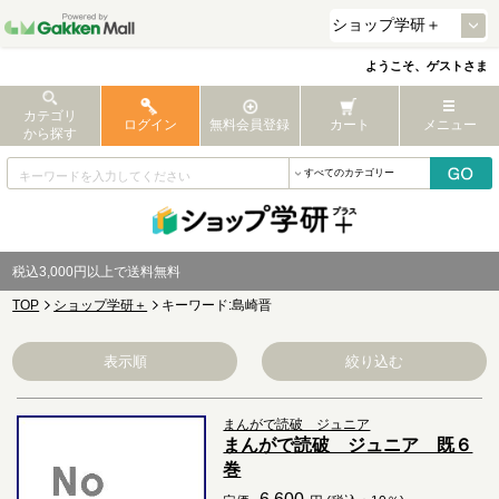
ようこそ、ゲストさま
カテゴリ
ログイン
無料会員登録
カート
メニュー
から探す
税込3,000円以上で送料無料
TOP
ショップ学研＋
キーワード:島崎晋
表示順
絞り込む
まんがで読破 ジュニア
まんがで読破 ジュニア 既６
巻