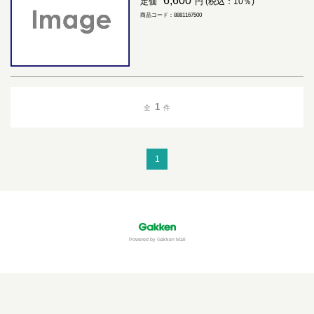
6,600
定価
円 (税込：10％)
商品コード：8881167500
1
全
件
1
Powered by Gakken Mall