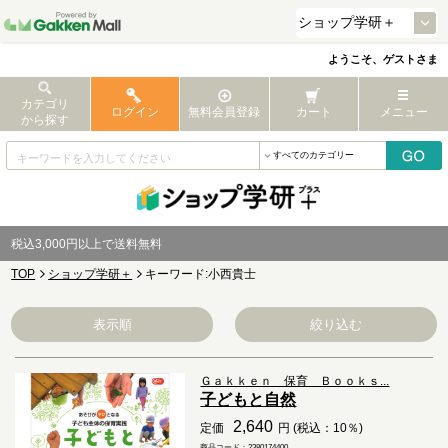
ようこそ、ゲストさま
カテゴリ
ログイン
無料会員登録
カート
メニュー
から探す
税込3,000円以上で送料無料
TOP
ショップ学研＋
キーワード:小西貴士
表示順
絞り込む
Ｇａｋｋｅｎ 保育 Ｂｏｏｋｓ...
子どもと自然
2,640
定価
円 (税込：10％)
商品コード：2380174400