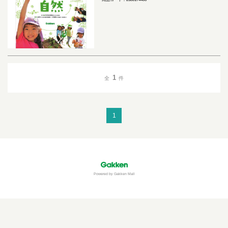
1
全
件
1
Powered by Gakken Mall