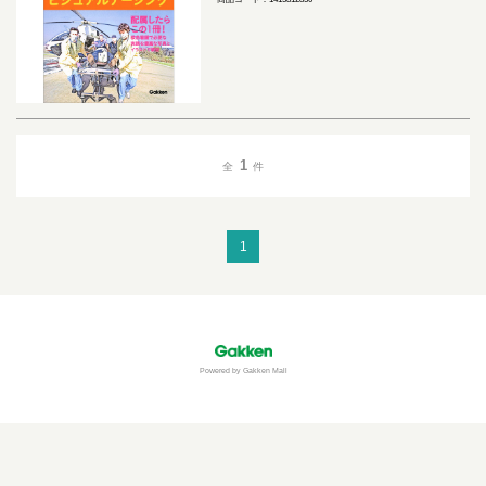
1
全
件
1
Powered by Gakken Mall