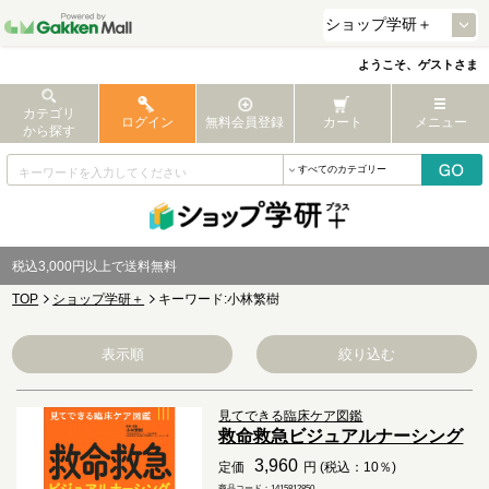
ようこそ、ゲストさま
カテゴリ
ログイン
無料会員登録
カート
メニュー
から探す
税込3,000円以上で送料無料
TOP
ショップ学研＋
キーワード:小林繁樹
表示順
絞り込む
見てできる臨床ケア図鑑
救命救急ビジュアルナーシング
3,960
定価
円 (税込：10％)
商品コード：1415812850