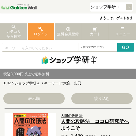
ようこそ、ゲストさま
カテゴリ
ログイン
無料会員登録
カート
メニュー
から探す
税込3,000円以上で送料無料
TOP
ショップ学研＋
キーワード:大窪 史乃
表示順
絞り込む
人間の攻略法
人間の攻略法 ココロ研究所へ
ようこそ