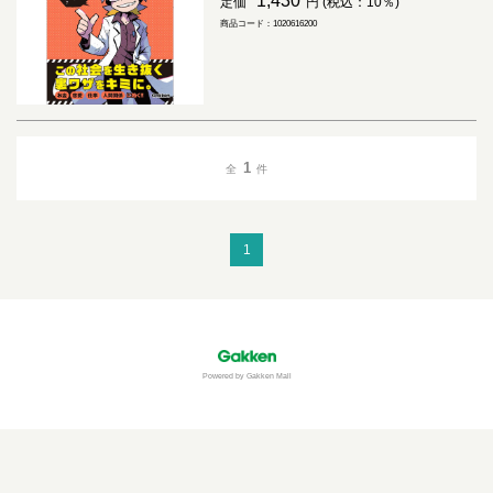
1,430
定価
円 (税込：10％)
商品コード：1020616200
1
全
件
1
Powered by Gakken Mall