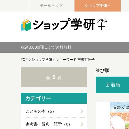
モールトップ
ショップ学研＋
税込3,000円以上で送料無料
TOP
ショップ学研＋
キーワード:吉野万理子
並び順
5
全
件
新着順
カテゴリー
こどもの本（5）
参考書・辞典・語学（0）