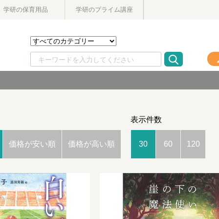
学研の保育用品
学研のプライム講座
表示件数
価格が安い順
価格が高い順
30
60
120