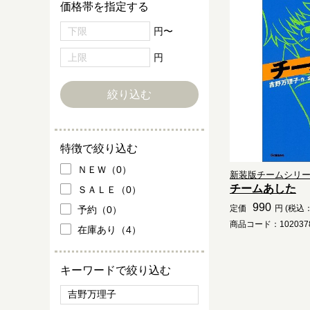
価格帯を指定する
円〜
円
特徴で絞り込む
ＮＥＷ（0）
新装版チームシリ
チームあした
ＳＡＬＥ（0）
990
定価
円 (税込：
予約（0）
商品コード：1020378
在庫あり（4）
キーワードで絞り込む