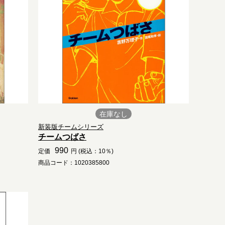
在庫なし
新装版チームシリーズ
チームつばさ
990
定価
円 (税込：10％)
商品コード：1020385800