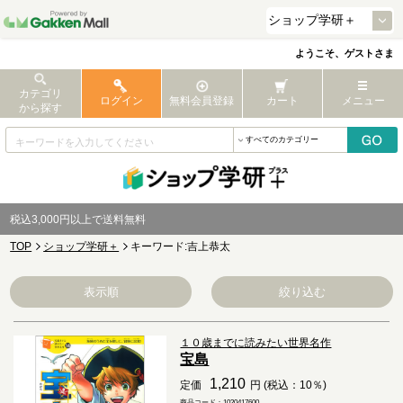
ようこそ、ゲストさま
カテゴリ
ログイン
無料会員登録
カート
メニュー
から探す
税込3,000円以上で送料無料
TOP
ショップ学研＋
キーワード:吉上恭太
表示順
絞り込む
１０歳までに読みたい世界名作
宝島
1,210
定価
円 (税込：10％)
商品コード：1020417600