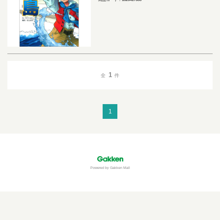
1
全
件
1
Powered by Gakken Mall