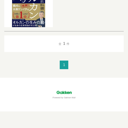
1
全
件
1
Powered by Gakken Mall