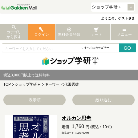
ようこそ、ゲストさま
カテゴリ
ログイン
無料会員登録
カート
メニュー
から探す
税込3,000円以上で送料無料
TOP
ショップ学研＋
キーワード:代田秀雄
表示順
絞り込む
オルカン思考
1,760
定価
円 (税込：10％)
商品コード：1340709400