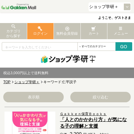
ようこそ、ゲストさま
カテゴリ
ログイン
無料会員登録
カート
メニュー
から探す
税込3,000円以上で送料無料
TOP
ショップ学研＋
キーワード:仁平説子
表示順
絞り込む
Ｇａｋｋｅｎ保育Ｂｏｏｋｓ
「人とのかかわり方」が気にな
る子の理解と支援