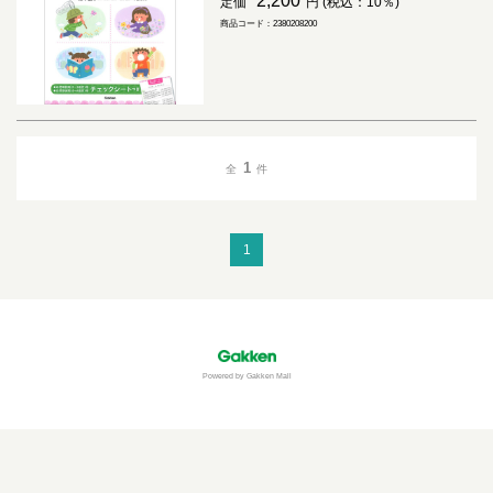
2,200
定価
円 (税込：10％)
商品コード：2380208200
1
全
件
1
Powered by Gakken Mall