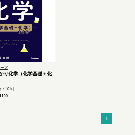
リーズ
かり化学（化学基礎＋化
込：10％)
100
1