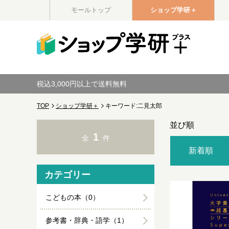
モールトップ
ショップ学研＋
税込3,000円以上で送料無料
TOP
ショップ学研＋
キーワード:二見太郎
並び順
1
全
件
新着順
カテゴリー
こどもの本（0）
参考書・辞典・語学（1）