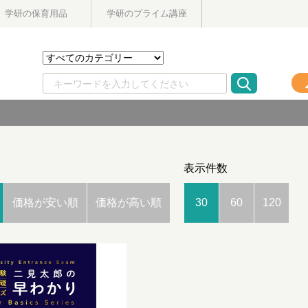
学研の保育用品
学研のプライム講座
表示件数
価格が安い順
価格が高い順
30
60
120