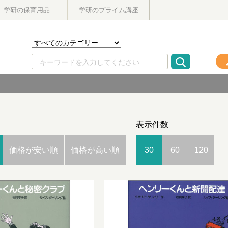
学研の保育用品
学研のプライム講座
表示件数
価格が安い順
価格が高い順
30
60
120