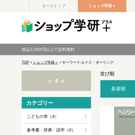
モールトップ
ショップ学研＋
税込3,000円以上で送料無料
TOP
ショップ学研＋
キーワード:ルイス・ダーリング
並び順
4
全
件
新着順
カテゴリー
こどもの本（4）
参考書・辞典・語学（0）