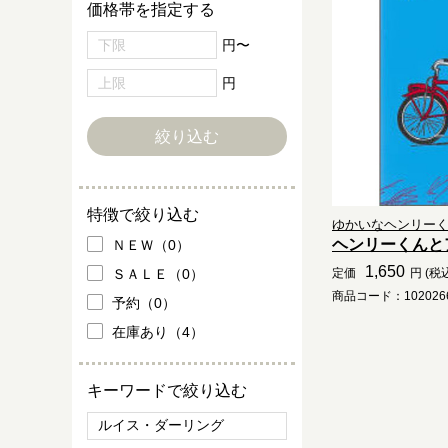
価格帯を指定する
円〜
円
特徴で絞り込む
ゆかいなヘンリー
ヘンリーくんと
ＮＥＷ（0）
1,650
ＳＡＬＥ（0）
定価
円 (税
商品コード：1020266
予約（0）
在庫あり（4）
キーワードで絞り込む