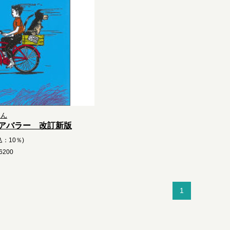
くん
アバラー 改訂新版
込：10％)
200
1