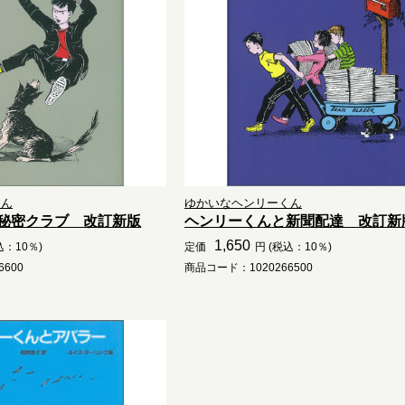
くん
ゆかいなヘンリーくん
秘密クラブ 改訂新版
ヘンリーくんと新聞配達 改訂新
1,650
込：10％)
定価
円 (税込：10％)
600
商品コード：1020266500