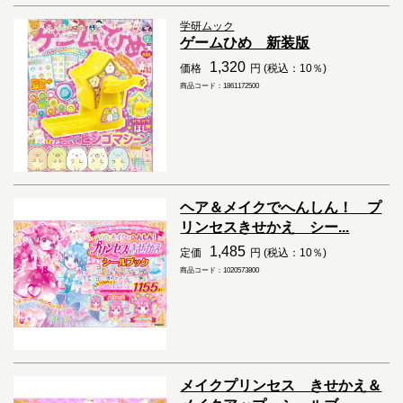
学研ムック
ゲームひめ 新装版
1,320
価格
円 (税込：10％)
商品コード：1861172500
ヘア＆メイクでへんしん！ プ
リンセスきせかえ シー...
1,485
定価
円 (税込：10％)
商品コード：1020573800
メイクプリンセス きせかえ＆