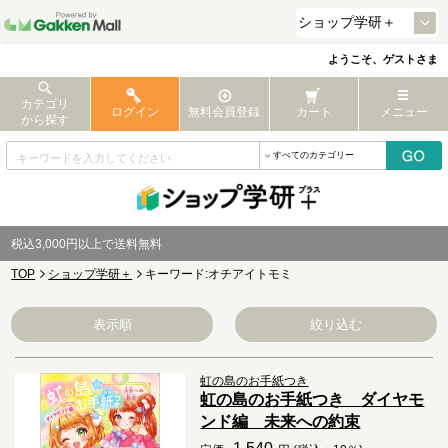
ようこそ、ゲストさま
カテゴリ
ログイン
無料会員登録
カート
メニュー
から探す
税込3,000円以上で送料無料
TOP
ショップ学研＋
キーワード:オチアイトモミ
表示順
絞り込む
虹の島のお手紙つき
虹の島のお手紙つき ダイヤモ
ンド編 未来への約束