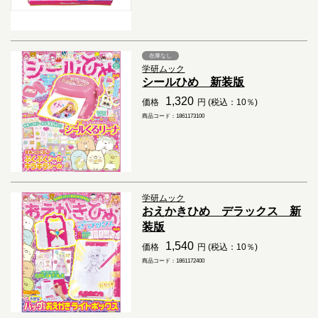
在庫なし
学研ムック
シールひめ 新装版
1,320
価格
円 (税込：10％)
商品コード：1861173100
学研ムック
おえかきひめ デラックス 新
装版
1,540
価格
円 (税込：10％)
商品コード：1861172400