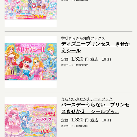
学研きらきら知育ブックス
ディズニープリンセス きせか
えシール
1,320
定価
円 (税込：10％)
商品コード：1020527900
うらないきせかえシールブック
バースデーうらない プリンセ
スきせかえ シールブッ...
1,320
定価
円 (税込：10％)
商品コード：1020494900