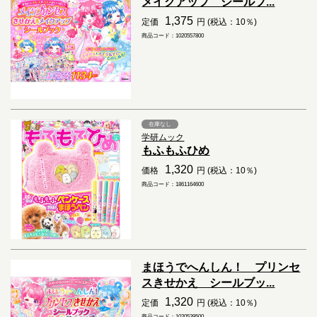
メイクアップ シールブ...
1,375
定価
円 (税込：10％)
商品コード：1020557800
在庫なし
学研ムック
もふもふひめ
1,320
価格
円 (税込：10％)
商品コード：1861164600
まほうでへんしん！ プリンセ
スきせかえ シールブッ...
1,320
定価
円 (税込：10％)
商品コード：1020539500