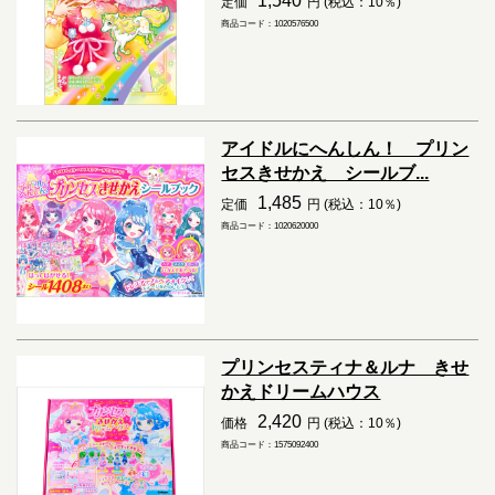
1,540
定価
円 (税込：10％)
商品コード：1020576500
アイドルにへんしん！ プリン
セスきせかえ シールブ...
1,485
定価
円 (税込：10％)
商品コード：1020620000
プリンセスティナ＆ルナ きせ
かえドリームハウス
2,420
価格
円 (税込：10％)
商品コード：1575092400