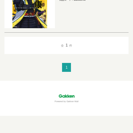
1
全
件
1
Powered by Gakken Mall