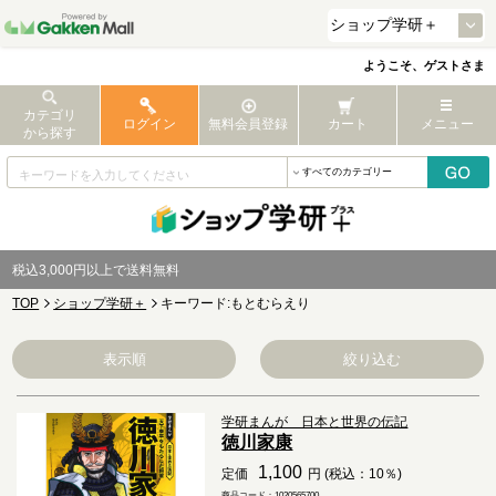
ようこそ、ゲストさま
カテゴリ
ログイン
無料会員登録
カート
メニュー
から探す
税込3,000円以上で送料無料
TOP
ショップ学研＋
キーワード:もとむらえり
表示順
絞り込む
学研まんが 日本と世界の伝記
徳川家康
1,100
定価
円 (税込：10％)
商品コード：1020565700