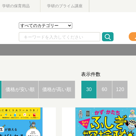
学研の保育用品
学研のプライム講座
表示件数
価格が安い順
価格が高い順
30
60
120