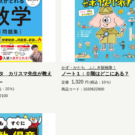
かず・かたち ふしぎ探検隊！
タ カリスマ先生が教え
ノート１：０階はどこにある？
.
1,320
定価
円 (税込：10％)
込：10％)
商品コード：1020622900
100