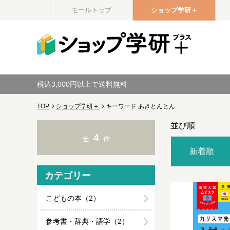
モールトップ
ショップ学研＋
税込3,000円以上で送料無料
TOP
ショップ学研＋
キーワード:あきとんとん
並び順
4
全
件
新着順
カテゴリー
こどもの本（2）
参考書・辞典・語学（2）