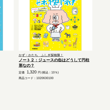
かず・かたち ふしぎ探検隊！
ノート２：ジュースの缶はどうして円柱
形なの？
1,320
定価
円 (税込：10％)
商品コード：1020630100