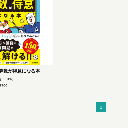
算数が得意になる本
込：10％)
700
1