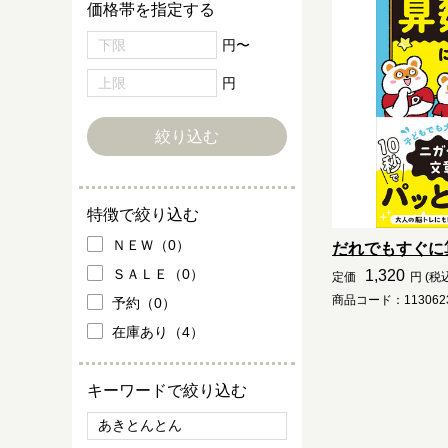
価格帯を指定する
円〜
円
特徴で絞り込む
ＮＥＷ（0）
だれでもすぐに
ＳＡＬＥ（0）
1,320
定価
円 (税
商品コード：1130623
予約（0）
在庫あり（4）
キーワードで絞り込む