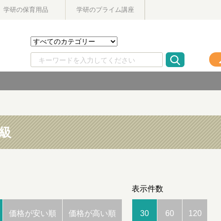
学研の保育用品
学研のプライム講座
2級
表示件数
価格が安い順
価格が高い順
30
60
120