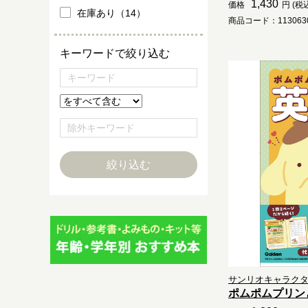
1,430
価格
円 (税
在庫あり（14）
商品コード：1130630
キーワードで絞り込む
サンリオキャラクター
ポムポムプリン