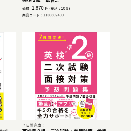
検準２級 総合...
1,870
価格
円 (税込：10％)
商品コード：1130609400
７日間完成！