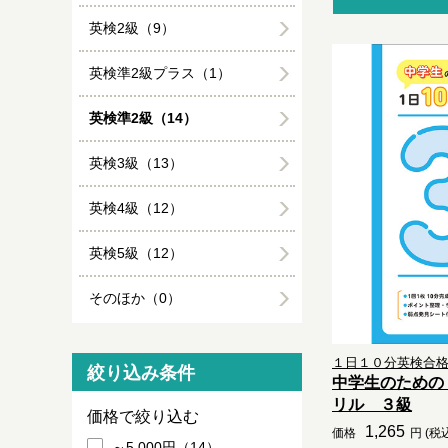
英検2級（9）
英検準2級プラス（1）
英検準2級（14）
英検3級（13）
英検4級（12）
英検5級（12）
そのほか（0）
１日１０分英検合
絞り込み条件
中学生のための
リル ３級
価格で絞り込む
1,265
価格
円 (税
～5,000円（14）