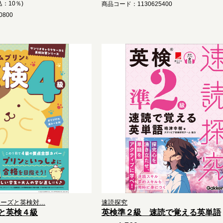
込：10％)
商品コード：1130625400
800
ズと英検対...
速読探究
と英検４級
英検準２級 速読で覚える英単語