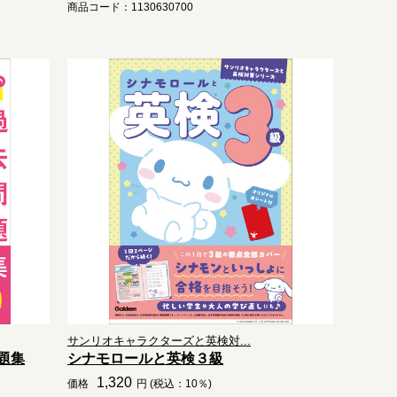
商品コード：1130630700
サンリオキャラクターズと英検対...
題集
シナモロールと英検３級
1,320
価格
円 (税込：10％)