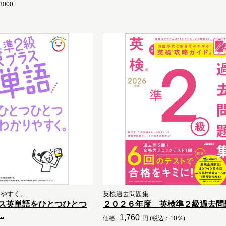
000
りやすく。
英検過去問題集
ス英単語をひとつひとつ
２０２６年度 英検準２級過去問
.
1,760
価格
円 (税込：10％)