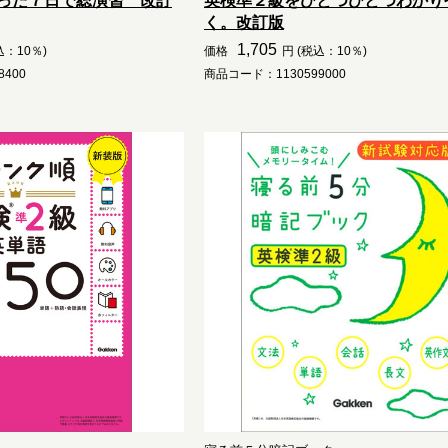
った７日で総演習 改訂
英検準２級をひとつひとつわかり
く。改訂版
1,705
込：10％)
価格
円 (税込：10％)
400
商品コード：1130599000