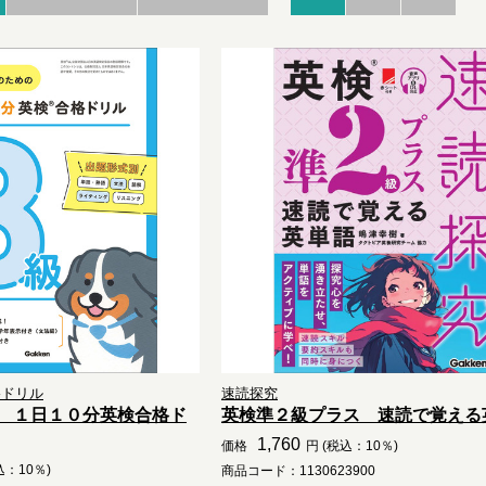
格ドリル
速読探究
 １日１０分英検合格ド
英検準２級プラス 速読で覚える
1,760
価格
円 (税込：10％)
込：10％)
商品コード：1130623900