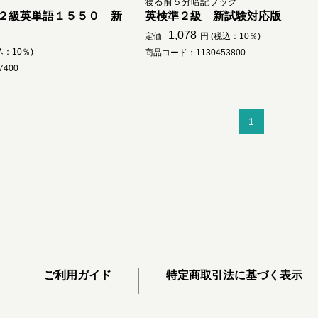
寝る前５分暗記ブック
２級英単語１５５０ 新
英検準２級 新試験対応版
1,078
定価
円 (税込：10％)
込：10％)
商品コード：1130453800
400
1
ご利用ガイド
特定商取引法に基づく表示