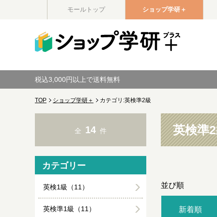
モールトップ
ショップ学研＋
税込3,000円以上で送料無料
TOP
ショップ学研＋
カテゴリ:英検準2級
英検準
14
全
件
カテゴリー
並び順
英検1級（11）
英検準1級（11）
新着順