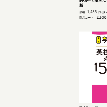
英検準２級をた
版
1,485
価格
円 (税
商品コード：1130598