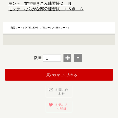
モンテ 文字書きこみ練習帳Ｃ Ｎ
モンテ ひらがな部分練習帳 １５点 Ｓ
商品コード：9478713005
JANコード／ISBNコード：
-
+
数量
買い物かごに入れる
お問い合
わせ
お気に入
り登録