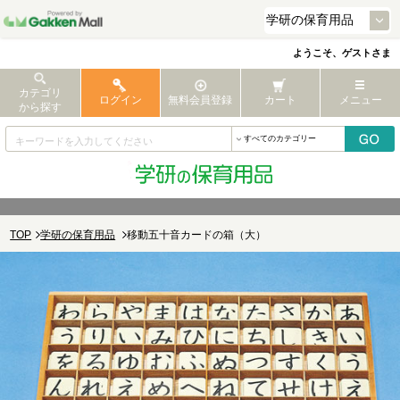
ようこそ、ゲストさま
カテゴリ
ログイン
無料会員登録
カート
メニュー
から探す
TOP
学研の保育用品
移動五十音カードの箱（大）