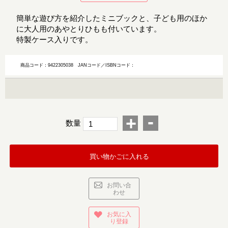
簡単な遊び方を紹介したミニブックと、子ども用のほか
に大人用のあやとりひもも付いています。
特製ケース入りです。
商品コード：9422305038
JANコード／ISBNコード：
-
+
数量
買い物かごに入れる
お問い合
わせ
お気に入
り登録