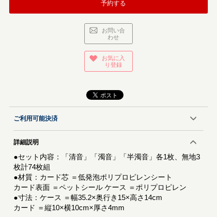
予約する
お問い合
わせ
お気に入
り登録
ご利用可能決済
詳細説明
●セット内容：「清音」「濁音」「半濁音」各1枚、無地3
枚計74枚組
●材質：カード芯 ＝低発泡ポリプロピレンシート
カード表面 ＝ペットシール ケース ＝ポリプロピレン
●寸法：ケース ＝幅35.2×奥行き15×高さ14cm
カード ＝縦10×横10cm×厚さ4mm