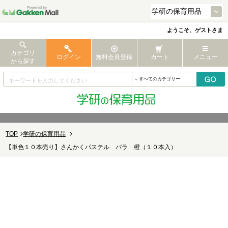
ようこそ、ゲストさま
カテゴリ
ログイン
無料会員登録
カート
メニュー
から探す
TOP
学研の保育用品
【単色１０本売り】さんかくパステル バラ 橙（１０本入）