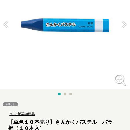
在庫なし
2023新学期用品
【単色１０本売り】さんかくパステル バラ
橙（１０本入）