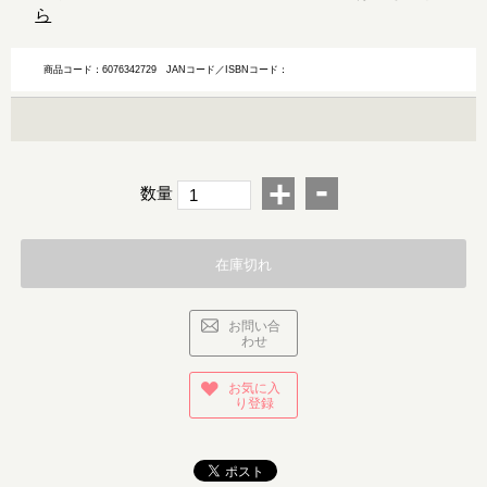
ら
商品コード：6076342729
JANコード／ISBNコード：
-
+
数量
在庫切れ
お問い合
わせ
お気に入
り登録